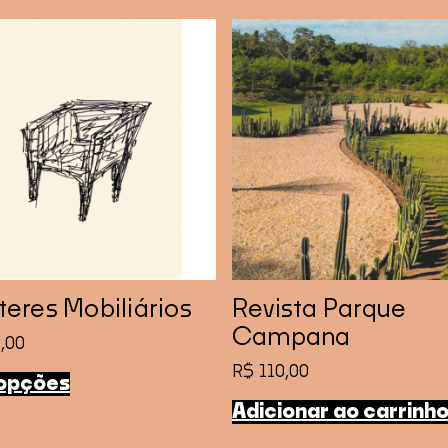
teres Mobiliários
Revista Parque
Campana
,00
R$
110,00
 opções
Este
produto
Adicionar ao carrinh
tem