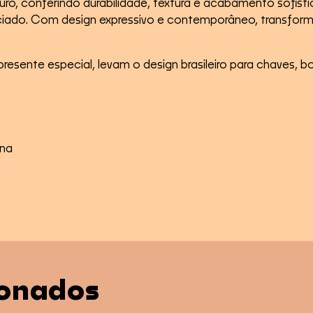
ro, conferindo durabilidade, textura e acabamento sof
enciado. Com design expressivo e contemporâneo, transfo
presente especial, levam o design brasileiro para chaves, 
ana
ionados