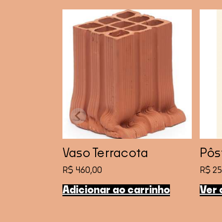
Vaso Terracota
Pôs
R$
460,00
R$
25
Adicionar ao carrinho
Ver