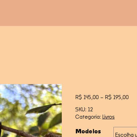
Fai
R$
145,00
–
R$
195,00
de
SKU:
12
pre
Categoria:
Livros
R$ 
atr
Modelos
R$ 