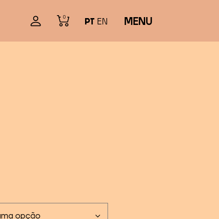
0
MENU
PT
EN
xa
ço:
145,00
avés
195,00