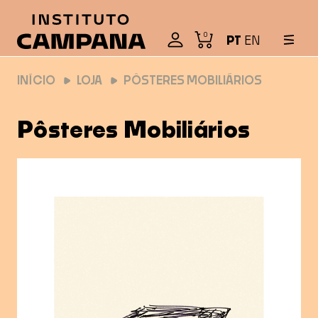
0
PT
EN
INÍCIO
LOJA
PÔSTERES MOBILIÁRIOS
Pôsteres Mobiliários